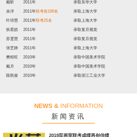
余洋
2011年
联考前100名
录取上海大学
叶诗慧
2011年
联考25名
录取上海大学
狄星皓
2011年
录取复旦视觉
苏雯慧
2011年
录取复旦视觉
张芝静
2011年
录取上海大学
樊程旺
2010年
录取中国美术学院
戴月
2010年
录取中国美术学院
陈凯俊
2010年
录取浙江工业大学
朱欢欢
2010年
录取浙江林学院
黄俊
2010年
录取江苏大学
范仕芸
2010年
录取华东师范大学
NEWS &
INFORMATION
张宽
2009年
国美前5名
录取中国美术学院
新闻资讯
史围
2008年
联考200名
录取上海师范大学
张俊旭
2008年
联考300名
录取上海大学
郑一
2008年
联考250名
录取上师大天华
2019双画室联考成绩再创佳绩