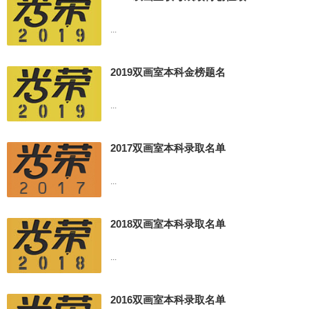
邵琼
2008年
录取上海应用技术学院
...
张正权
2008年
联考400名
录取上海东华大学
陈彤
2008年
联考100名
录取上海大学
2019双画室本科金榜题名
计璟
2008年
联考15名
录取上海大学
王颖宏
2008年
录取复旦视觉大学
...
吕代维
2008年
录取上海工程技术大学
孔安琪
2006年
联考63名
录取上海大学
2017双画室本科录取名单
周昊胤
2006年
联考200名
录取上海大学
董浩
2006年
联考200名
录取上海大学
...
满莉丽
2006年
录取上海大学
钱晓峰
2006年
联考88名
录取上海大学
2018双画室本科录取名单
张天成
2014年
联考420分
录取同济大学
...
王菲
2014年
联考402分
录取交通大学
凌茹懿
2014年
联考428.4分
录取华东师范大学
2016双画室本科录取名单
姚添屿
2014年
联考393分
录取华东师范大学