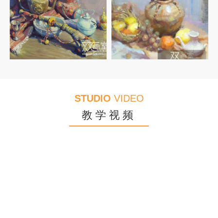
姜庆雯
2014年
联考394分
录取上海视觉
曹鹏程
2014年
联考395.4分
录取第二工业大学
彭晓莺
2013年
录取四川美术学院
王晗
2013年
录取香港大学
王倩
2013年
录取华东师范大学
杨晓菲
2013年
录取华东师范大学
STUDIO
VIDEO
邵瀛仪
2013年
录取上海大学
教学视频
郭莉华
2013年
录取上海大学
徐馨蕊
2013年
录取上海视觉学院
韩玮芊
2013年
录取第二工业大学
沈子怡
2013年
录取上海师范大学
周婧
2013年
录取上海师范大学
李哲鸣
2013年
录取上海师范大学
洪凌蔚
2011年
录取中国美术学院
肖文辉
2011年
联考200名
录取上海理工大学