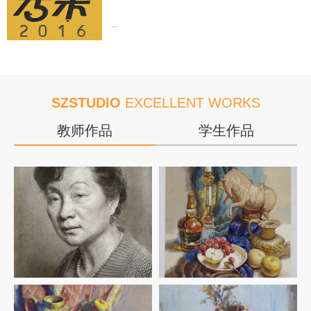
谈辰
2014年
联考397分
录取华东师范大学
...
龙思凡
2014年
联考413.2分
录取华东师范大学
朱婧婧
2014年
联考393分
录取华东师范大学
柏明媛
2014年
联考414分
录取东华大学
汪丹怡
2014年
联考394.4分
录取东华大学
SZSTUDIO
EXCELLENT WORKS
吕祎琳
2014年
录取华东理工
教师作品
学生作品
邢悦曦
2014年
录取上海大学
朱华琦
2014年
录取上海大学
糜青藓
2014年
联考395.2分
录取上海大学
施怡峰
2014年
录取上海理工大学
戴云蕾
2014年
录取上海理工大学
陆文雯
2014年
联考414分
录取应用技术大学
朱秋玥
2014年
录取上海视觉
周韵
2014年
录取上海视觉
胡威超
2014年
录取上海视觉