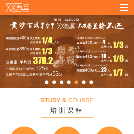
戴云蕾
2014年
录取上海理工大学
陆文雯
2014年
联考414分
录取应用技术大学
朱秋玥
2014年
录取上海视觉
周韵
2014年
录取上海视觉
胡威超
2014年
录取上海视觉
姜庆雯
2014年
联考394分
录取上海视觉
曹鹏程
2014年
联考395.4分
录取第二工业大学
彭晓莺
2013年
录取四川美术学院
王晗
2013年
录取香港大学
王倩
2013年
录取华东师范大学
杨晓菲
2013年
录取华东师范大学
STUDY &
COURSE
邵瀛仪
2013年
录取上海大学
培训课程
郭莉华
2013年
录取上海大学
徐馨蕊
2013年
录取上海视觉学院
韩玮芊
2013年
录取第二工业大学